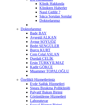
Klinik Hakkında
Klinikten Haberler
Nasıl Gidilir ?
Sıkça Sorulan Sorular
Doktorlarımız
Doktorlarımız
Bade BAY
Ayşegül ALKAN
Aynur SOYUÖZ
Bedri ŞENGÜLER
Burcu KURT
Cem Celal ASLAN
Durdali ÇELİK
Ersin TÜRKYILMAZ
Kadir GÖKÇE
Muammer TOPALOĞLU
Özellikli Hizmetlerimiz
Evde Sağlık Hizmetleri
Sigara Bırakma Pollikliniği
Palyatif Bakım Birimi
Görüntüleme Hizmetleri
Laboratuvar
Sosyal Hizmet Birimi