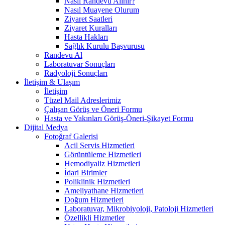
Nasıl Randevu Alınır?
Nasıl Muayene Olurum
Ziyaret Saatleri
Ziyaret Kuralları
Hasta Hakları
Sağlık Kurulu Başvurusu
Randevu Al
Laboratuvar Sonuçları
Radyoloji Sonuçları
İletişim & Ulaşım
İletişim
Tüzel Mail Adreslerimiz
Çalışan Görüş ve Öneri Formu
Hasta ve Yakınları Görüş-Öneri-Şikayet Formu
Dijital Medya
Fotoğraf Galerisi
Acil Servis Hizmetleri
Görüntüleme Hizmetleri
Hemodiyaliz Hizmetleri
İdari Birimler
Poliklinik Hizmetleri
Ameliyathane Hizmetleri
Doğum Hizmetleri
Laboratuvar, Mikrobiyoloji, Patoloji Hizmetleri
Özellikli Hizmetler