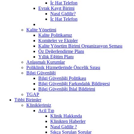
İç Hat Telefon
Evrak Kayıt Birimi
Nasıl Gidilir?
İç Hat Telefon
Kalite Yönetimi
Kalite Politikamız
Komiteler ve Ekipler
Kalite Yönetim Birimi Organizasyon Şeması
Öz Değerlendirme Planı
Yıllık Eğitim Planı
Anlaşmalı Kurumlar
Poliklinik Hizmetlerinde Öncelik Sırası
Bilgi Güvenliği
Bilgi Güvenliği Politikası
Bilgi Güvenliği Farkındalık Bildirgesi
Bilgi Güvenliği İhlal Bildirimi
TGAP
Tıbbi Birimler
Kliniklerimiz
Acil Tıp
Klinik Hakkında
Klinikten Haberler
Nasıl Gidilir ?
Sıkça Sorulan Sorular