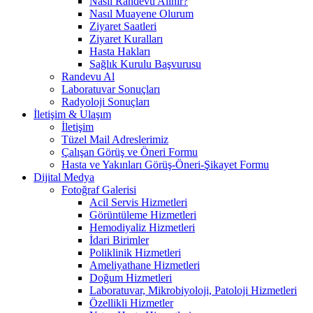
Nasıl Randevu Alınır?
Nasıl Muayene Olurum
Ziyaret Saatleri
Ziyaret Kuralları
Hasta Hakları
Sağlık Kurulu Başvurusu
Randevu Al
Laboratuvar Sonuçları
Radyoloji Sonuçları
İletişim & Ulaşım
İletişim
Tüzel Mail Adreslerimiz
Çalışan Görüş ve Öneri Formu
Hasta ve Yakınları Görüş-Öneri-Şikayet Formu
Dijital Medya
Fotoğraf Galerisi
Acil Servis Hizmetleri
Görüntüleme Hizmetleri
Hemodiyaliz Hizmetleri
İdari Birimler
Poliklinik Hizmetleri
Ameliyathane Hizmetleri
Doğum Hizmetleri
Laboratuvar, Mikrobiyoloji, Patoloji Hizmetleri
Özellikli Hizmetler