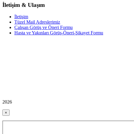
İletişim & Ulaşım
İletişim
Tüzel Mail Adreslerimiz
Çalışan Görüş ve Öneri Formu
Hasta ve Yakınları Görüş-Öneri-Şikayet Formu
2026
×