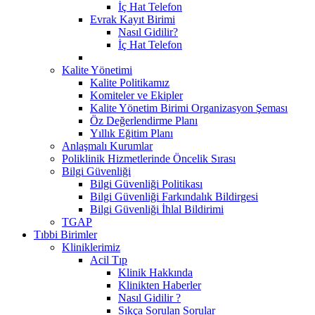
İç Hat Telefon
Evrak Kayıt Birimi
Nasıl Gidilir?
İç Hat Telefon
Kalite Yönetimi
Kalite Politikamız
Komiteler ve Ekipler
Kalite Yönetim Birimi Organizasyon Şeması
Öz Değerlendirme Planı
Yıllık Eğitim Planı
Anlaşmalı Kurumlar
Poliklinik Hizmetlerinde Öncelik Sırası
Bilgi Güvenliği
Bilgi Güvenliği Politikası
Bilgi Güvenliği Farkındalık Bildirgesi
Bilgi Güvenliği İhlal Bildirimi
TGAP
Tıbbi Birimler
Kliniklerimiz
Acil Tıp
Klinik Hakkında
Klinikten Haberler
Nasıl Gidilir ?
Sıkça Sorulan Sorular