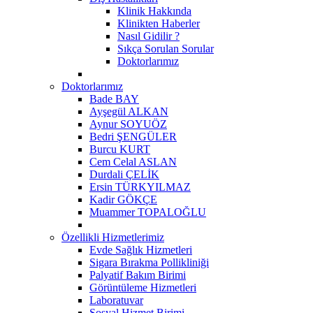
Klinik Hakkında
Klinikten Haberler
Nasıl Gidilir ?
Sıkça Sorulan Sorular
Doktorlarımız
Doktorlarımız
Bade BAY
Ayşegül ALKAN
Aynur SOYUÖZ
Bedri ŞENGÜLER
Burcu KURT
Cem Celal ASLAN
Durdali ÇELİK
Ersin TÜRKYILMAZ
Kadir GÖKÇE
Muammer TOPALOĞLU
Özellikli Hizmetlerimiz
Evde Sağlık Hizmetleri
Sigara Bırakma Pollikliniği
Palyatif Bakım Birimi
Görüntüleme Hizmetleri
Laboratuvar
Sosyal Hizmet Birimi