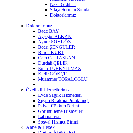
Nasıl Gidilir ?
Sıkça Sorulan Sorular
Doktorlarımız
Doktorlarımız
Bade BAY
Ayşegül ALKAN
Aynur SOYUÖZ
Bedri ŞENGÜLER
Burcu KURT
Cem Celal ASLAN
Durdali ÇELİK
Ersin TÜRKYILMAZ
Kadir GÖKÇE
Muammer TOPALOĞLU
Özellikli Hizmetlerimiz
Evde Sağlık Hizmetleri
Sigara Bırakma Pollikliniği
Palyatif Bakım Birimi
Görüntüleme Hizmetleri
Laboratuvar
Sosyal Hizmet Birimi
Anne & Bebek
Doğum İstatistikleri