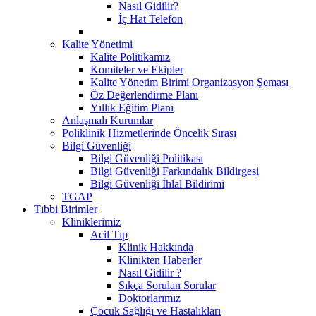
Nasıl Gidilir?
İç Hat Telefon
Kalite Yönetimi
Kalite Politikamız
Komiteler ve Ekipler
Kalite Yönetim Birimi Organizasyon Şeması
Öz Değerlendirme Planı
Yıllık Eğitim Planı
Anlaşmalı Kurumlar
Poliklinik Hizmetlerinde Öncelik Sırası
Bilgi Güvenliği
Bilgi Güvenliği Politikası
Bilgi Güvenliği Farkındalık Bildirgesi
Bilgi Güvenliği İhlal Bildirimi
TGAP
Tıbbi Birimler
Kliniklerimiz
Acil Tıp
Klinik Hakkında
Klinikten Haberler
Nasıl Gidilir ?
Sıkça Sorulan Sorular
Doktorlarımız
Çocuk Sağlığı ve Hastalıkları