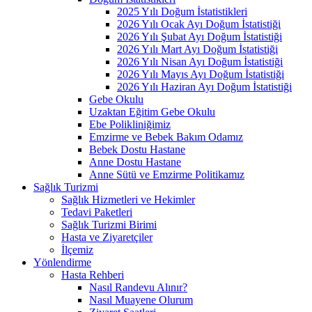
2025 Yılı Doğum İstatistikleri
2026 Yılı Ocak Ayı Doğum İstatistiği
2026 Yılı Şubat Ayı Doğum İstatistiği
2026 Yılı Mart Ayı Doğum İstatistiği
2026 Yılı Nisan Ayı Doğum İstatistiği
2026 Yılı Mayıs Ayı Doğum İstatistiği
2026 Yılı Haziran Ayı Doğum İstatistiği
Gebe Okulu
Uzaktan Eğitim Gebe Okulu
Ebe Polikliniğimiz
Emzirme ve Bebek Bakım Odamız
Bebek Dostu Hastane
Anne Dostu Hastane
Anne Sütü ve Emzirme Politikamız
Sağlık Turizmi
Sağlık Hizmetleri ve Hekimler
Tedavi Paketleri
Sağlık Turizmi Birimi
Hasta ve Ziyaretçiler
İlçemiz
Yönlendirme
Hasta Rehberi
Nasıl Randevu Alınır?
Nasıl Muayene Olurum