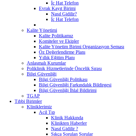
İç Hat Telefon
Evrak Kayıt Birimi
Nasıl Gidilir?
İç Hat Telefon
Kalite Yönetimi
Kalite Politikamız
Komiteler ve Ekipler
Kalite Yönetim Birimi Organizasyon Şeması
Öz Değerlendirme Planı
Yıllık Eğitim Planı
Anlaşmalı Kurumlar
Poliklinik Hizmetlerinde Öncelik Sırası
Bilgi Güvenliği
Bilgi Güvenliği Politikası
Bilgi Güvenliği Farkındalık Bildirgesi
Bilgi Güvenliği İhlal Bildirimi
TGAP
Tıbbi Birimler
Kliniklerimiz
Acil Tıp
Klinik Hakkında
Klinikten Haberler
Nasıl Gidilir ?
Sıkça Sorulan Sorular