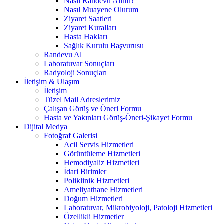
Nasıl Randevu Alınır?
Nasıl Muayene Olurum
Ziyaret Saatleri
Ziyaret Kuralları
Hasta Hakları
Sağlık Kurulu Başvurusu
Randevu Al
Laboratuvar Sonuçları
Radyoloji Sonuçları
İletişim & Ulaşım
İletişim
Tüzel Mail Adreslerimiz
Çalışan Görüş ve Öneri Formu
Hasta ve Yakınları Görüş-Öneri-Şikayet Formu
Dijital Medya
Fotoğraf Galerisi
Acil Servis Hizmetleri
Görüntüleme Hizmetleri
Hemodiyaliz Hizmetleri
İdari Birimler
Poliklinik Hizmetleri
Ameliyathane Hizmetleri
Doğum Hizmetleri
Laboratuvar, Mikrobiyoloji, Patoloji Hizmetleri
Özellikli Hizmetler