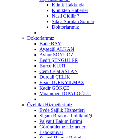
Klinik Hakkında
Klinikten Haberler
Nasıl Gidilir ?
Sıkça Sorulan Sorular
Doktorlarımız
Doktorlarımız
Bade BAY
Ayşegül ALKAN
Aynur SOYUÖZ
Bedri ŞENGÜLER
Burcu KURT
Cem Celal ASLAN
Durdali ÇELİK
Ersin TÜRKYILMAZ
Kadir GÖKÇE
Muammer TOPALOĞLU
Özellikli Hizmetlerimiz
Evde Sağlık Hizmetleri
Sigara Bırakma Pollikliniği
Palyatif Bakım Birimi
Görüntüleme Hizmetleri
Laboratuvar
Sosyal Hizmet Birimi