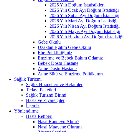
2025 Yılı Doğum İstatistikleri
2026 Yılı Ocak Ayı Doğum İstatistiği
2026 Yılı Şubat Ayı Doğum İstatistiği
2026 Yılı Mart Ayı Doğum İstatistiği
2026 Yılı Nisan Ayı Doğum İstatistiği
2026 Yılı Mayıs Ayı Doğum İstatistiği
2026 Yılı Haziran Ayı Doğum İstatistiği
Gebe Okulu
Uzaktan Eğitim Gebe Okulu
Ebe Polikliniğimiz
Emzirme ve Bebek Bakım Odamız
Bebek Dostu Hastane
Anne Dostu Hastane
Anne Sütü ve Emzirme Politikamız
Sağlık Turizmi
Sağlık Hizmetleri ve Hekimler
Tedavi Paketleri
Sağlık Turizmi Birimi
Hasta ve Ziyaretçiler
İlçemiz
Yönlendirme
Hasta Rehberi
Nasıl Randevu Alınır?
Nasıl Muayene Olurum