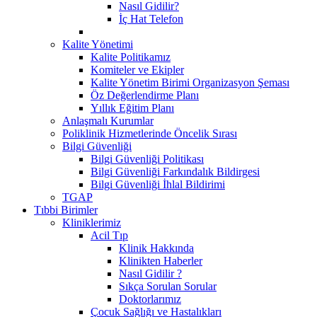
Nasıl Gidilir?
İç Hat Telefon
Kalite Yönetimi
Kalite Politikamız
Komiteler ve Ekipler
Kalite Yönetim Birimi Organizasyon Şeması
Öz Değerlendirme Planı
Yıllık Eğitim Planı
Anlaşmalı Kurumlar
Poliklinik Hizmetlerinde Öncelik Sırası
Bilgi Güvenliği
Bilgi Güvenliği Politikası
Bilgi Güvenliği Farkındalık Bildirgesi
Bilgi Güvenliği İhlal Bildirimi
TGAP
Tıbbi Birimler
Kliniklerimiz
Acil Tıp
Klinik Hakkında
Klinikten Haberler
Nasıl Gidilir ?
Sıkça Sorulan Sorular
Doktorlarımız
Çocuk Sağlığı ve Hastalıkları