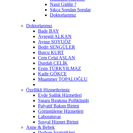
Nasıl Gidilir ?
Sıkça Sorulan Sorular
Doktorlarımız
Doktorlarımız
Bade BAY
Ayşegül ALKAN
Aynur SOYUÖZ
Bedri ŞENGÜLER
Burcu KURT
Cem Celal ASLAN
Durdali ÇELİK
Ersin TÜRKYILMAZ
Kadir GÖKÇE
Muammer TOPALOĞLU
Özellikli Hizmetlerimiz
Evde Sağlık Hizmetleri
Sigara Bırakma Pollikliniği
Palyatif Bakım Birimi
Görüntüleme Hizmetleri
Laboratuvar
Sosyal Hizmet Birimi
Anne & Bebek
Doğum İstatistikleri